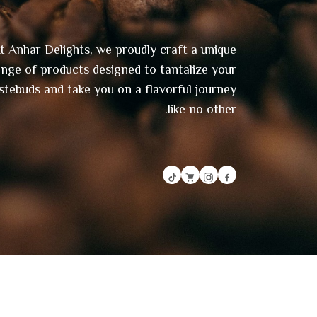
t Anhar Delights, we proudly craft a unique
ange of products designed to tantalize your
stebuds and take you on a flavorful journey
like no other.
© جميع الحقوق محفوظة 2025
Anhar Delights
| تصميم 