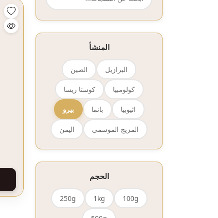
المنشأ
البرازيل
الصين
كولومبيا
كوستا ريسا
اثيوبيا
بانما
بيرو
المزيج الموسمي
اليمن
الحجم
250g
1kg
100g