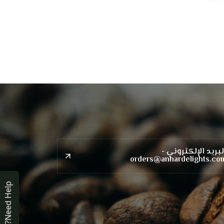
لبريد الإلكتروني -
orders@anhardelights.co
p
?
N
e
e
d
H
e
l