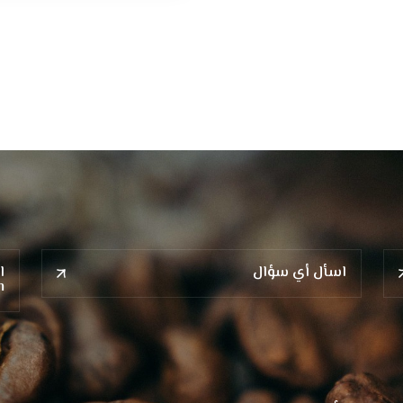
اسأل أي سؤال
ا
m