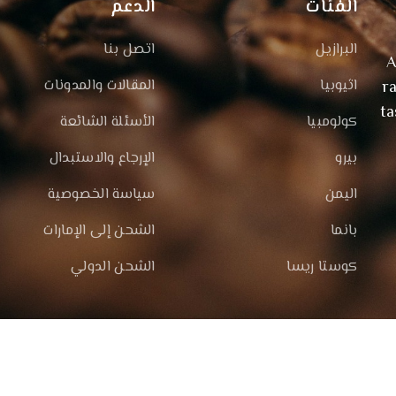
الفئات
الدعم
البرازيل
اتصل بنا
A
اثيوبيا
المقالات والمدونات
r
ta
كولومبيا
الأسئلة الشائعة
بيرو
الإرجاع والاستبدال
اليمن
سياسة الخصوصية
بانما
الشحن إلى الإمارات
كوستا ريسا
الشحن الدولي
وتطوير بواسطة
SmartZone Co.