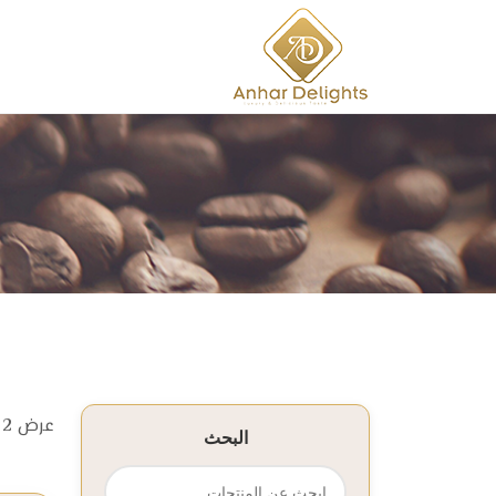
عرض
2
م
البحث