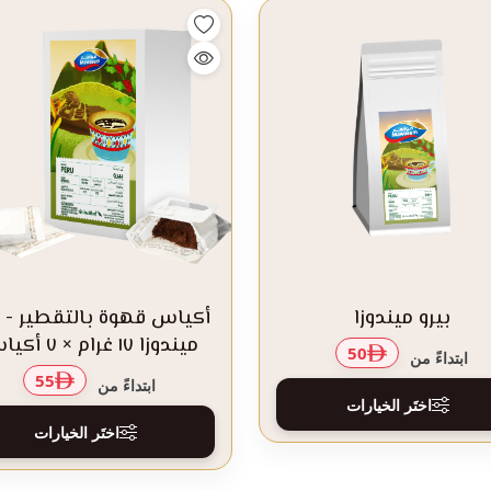
بيرو ميندوزا
أكياس قهوة بالتقطير - ب
ميندوزا ١٧ غرام × ٧ أكياس
50
ابتداءً من
55
ابتداءً من
اختَر الخيارات
اختَر الخيارات